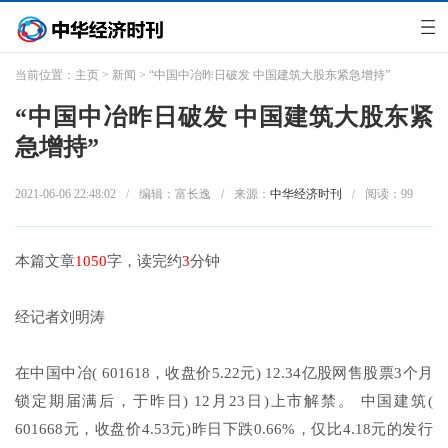
当前位置：
主页
>
新闻
> “中国中冶昨日破发 中国建筑大股东紧急增持”
“中国中冶昨日破发 中国建筑大股东紧
急增持”
2021-06-06 22:48:02
/
编辑：富长逸
/
来源：
中华经济时刊
/
阅读：
99
本篇文章
1050
字，读完约
3
分钟
经记者刘明涛
在中国中冶( 601618，收盘价5.22元) 12.34亿股网售股票3个月
锁定期届满后，于昨日) 12月23日)上市解禁。 中国建筑(
601668元，收盘价4.53元)昨日下跌0.66%，仅比4.18元的发行