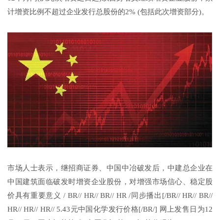
计增资比例不超过企业发行总股份的2% (包括此次增资部分)。
市场人士表示，继招商证券、中国中冶破发后，中建总企业在
中国建筑面临破发时增资企业股份，对增强市场信心、稳定股
价具有重要意义 / BR// HR// BR// HR /同步播出[/BR// HR// BR//
HR// HR// HR// 5.43元中国化学发行价格[/BR/] 网上发售日为12