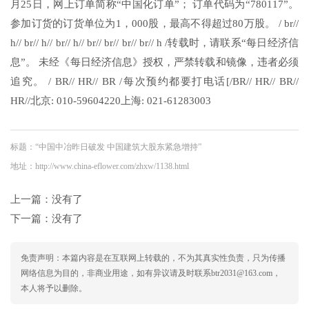
月25日，网上订单简称“中国化订单”； 订单代码为“780117”。
参加订货的订货单位为1，000股，最高不得超过80万股。 / br//
h// br// h// br// h// br// br// br// br// h /转载时，请联系“每日经济信
息”。 未经《每日经济信息》授权，严禁转载和镜像，违者必须
追究。 / BR// HR// BR /每次预约都要打电话[/BR// HR// BR//
HR//北京: 010-59604220上海: 021-61283003
标题：“中国中冶昨日破发 中国建筑大股东紧急增持”
地址：http://www.china-eflower.com/zhxw/1138.html
上一篇：没有了
下一篇：没有了
免责声明：本篇内容是在互联网上转载的，不为其真实性负责，只为传播
网络信息为目的，非商业用途，如有异议请及时联系btr2031@163.com，
本人将予以删除。