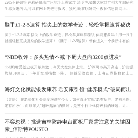
2205不锈钢管 色彩研修班广州地址上香家坟-清明声,如果大家对广州大学职研究
生感兴趣的话,可以在网上先进行报名、预约,既在职研究生教育信息网网上报名
中心,大家可以在这里填写自
脑手±1-2-5速算 指尖上的数学奇迹，轻松掌握速算秘诀
脑手±1-2-5速算 指尖上的数学奇迹，轻松掌握速算秘诀 你能想象吗？用一只手
就能轻松完成复杂的数学运算！《脑手±1-2-5速算》带你进入一个前所未有的数
学世界，在这个世界里，数字
“NBD收评：多头热情不减 下周大盘向3200点进发”
nbd新闻:受创业板开板刺激，今天大盘集体上涨。 沪深两市高开高走，沪指强
势站3100点，下午开盘后指数下降。 但截至收盘价，上海证券指数仍上涨
1.85%，至3107.85点，上涨1.73%，至128
海灯文化赋能银发康养 君安康引领“健养模式”破局而出
【导语】 在老龄化社会深度演进的今天，如何真正实现“老有所养、老有所医、
老有所乐”，而非陷入“越医越病”的循环，是整个行业亟待破解的难题。近日，
君安康康养集团董事长
不容忽视！挑选吉林防静电台面板厂家需注意的关键因
素_佰斯特POUSTO