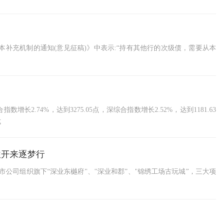
本补充机制的通知(意见征稿)》中表示:“持有其他行的次级债，需要从本
增长2.74%，达到3275.05点，深综合指数增长2.52%，达到1181.63
成
往开来逐梦行
市公司组织旗下“深业东樾府"、"深业和郡”、"锦绣工场古玩城”，三大项