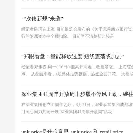
““次债新规”来袭”
经记者陈珂在上海 目前银监会发布的《关于完善商业银行资
行的附属资本中全额扣除。 目前尚不清楚新比较是
“郑眼看盘：量能释放过度 短线震荡或加剧”
经记者郑步春 周一( 16日(a股高开高走，收盘暴涨。 上海综合指数
点。 从盘面来看，a股整体走势极强，热点全面开花。 大盘
深业集团41周年开放周丨步履不停风正劲，继
在深业集团创立41周年之际，8月31日，深业泰富集团成都城
目同心同力共同开展“深业集团41周年开放周“活动
unit price是什么意思_unit price 和 retail price