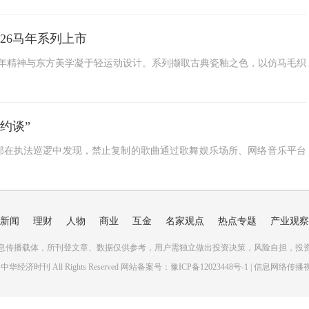
 2026马年系列上市
 将奔腾的马年精神与东方美学凝于轻运动设计。系列撷取古典瓷釉之色，以仿马毛织
约谈”
部在执法巡逻中发现，禁止复制的歌曲通过歌舞娱乐场所、网络音乐平台
新闻
理财
人物
商业
互金
名家观点
热点专题
产业观察
息传播载体，所刊登文章、数据仅供参考，用户需独立做出投资决策，风险自担，投
021 中华经济时刊 All Rights Reserved 网站备案号：
豫ICP备12023448号-1
| 信息网络传播视