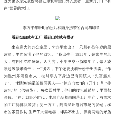
这为更多原先被价格挡在康复希望门外的患者，重新打开了 “有
声”世界的大门。
李方平年轻时的照片和随身携带的合同与印章
看到烟囱就有工厂
看到山堆就有煤矿
坐在宽大的办公室里，李方平拿出了一只颇有些年岁的黑
皮箱，里面装满了他的回忆。 “我出生于 1955年，是家里的老
大，有四个弟弟妹妹。因为穷，小学没毕业就辍学了，每天凌
晨起床做米粉干，上午务农，下午还要挑着米粉干出去卖。”作
为温州乐清柳市人，彼时李方平身边已有同镇人 “先富起来
了”。 “我那时候最羡慕两类人── “抓方向盘”的（开车）和 “拎
皮包”的（供销员）。每次回村里，他们的腰包鼓鼓的，里面都
是钱。”在计划经济时代，电器产品都由国营工厂生产，有需求
的工厂得排队等货；另一方面，随着温州电器市场的发端，柳
市的家庭作坊 生产了大量电器，却卖不出去。供需两端的矛盾