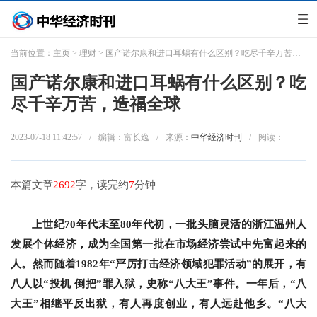
当前位置：
主页
>
理财
> 国产诺尔康和进口耳蜗有什么区别？吃尽千辛万苦，造福全球
国产诺尔康和进口耳蜗有什么区别？吃
尽千辛万苦，造福全球
2023-07-18 11:42:57
/
编辑：富长逸
/
来源：
中华经济时刊
/
阅读：
本篇文章
2692
字，读完约
7
分钟
上世纪
70
年代末至
80
年代初，一批头脑灵活的浙江温州人
发展个体经济，成为全国第一批在市场经济尝试中先富起来的
人。然而随着
1982
年“严厉打击经济领域犯罪活动”的展开，有
八人以“投机
倒把”罪入狱，史称“八大王”事件。一年后，“八
大王”相继平反出狱，有人再度创业，有人远赴他乡。“八大