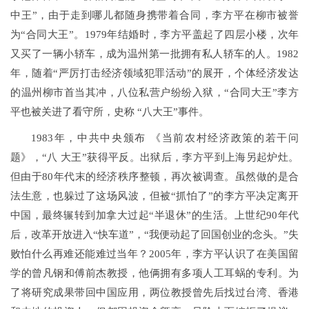
中王”，由于走到哪儿都随身携带着合同，李方平在柳市被誉
为“合同大王”。1979年结婚时，李方平盖起了四层小楼，次年
又买了一辆小轿车，成为温州第一批拥有私人轿车的人。1982
年，随着“严厉打击经济领域犯罪活动”的展开，个体经济发达
的温州柳市首当其冲，八位私营户纷纷入狱，“合同大王”李方
平也被关进了看守所，史称 “八大王”事件。
1983年，中共
中央
颁布 《当前农村经济政策的若干问
题》，“八 大王”获得平反。出狱后，李方平到上海另起炉灶。
但由于80年代末的经济秩序整顿，再次被调查。虽然做的是合
法生意，也躲过了这场风波，但被“抓怕了”的李方平决定离开
中国，最终辗转到加拿大过起“半退休”的生活。上世纪90年代
后，改革开放进入“快车道”，“我便动起了回国创业的念头。”失
败怕什么再难还能难过当年？2005年，李方平认识了在美国留
学的曾凡钢和傅前杰教授，他俩拥有多项人工耳蜗的专利。为
了将研究成果带回中国应用，两位教授曾先后找过台湾、香港