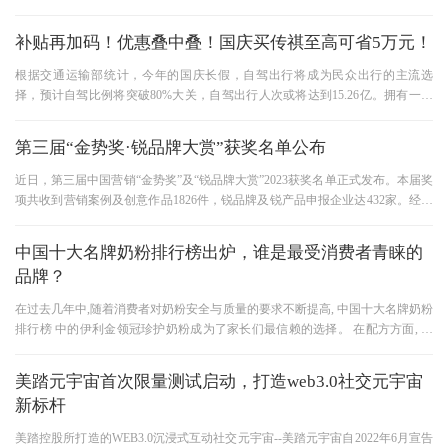
致辞。 人民同泰运营部长张宇
补贴再加码！优惠叠中叠！国庆买传祺至高可省5万元！
根据交通运输部统计，今年的国庆长假，自驾出行将成为民众出行的主流选
择，预计自驾比例将突破80%大关，自驾出行人次或将达到15.26亿。拥有一辆
私家车，无疑让休闲旅游、跨城探
第三届“金势奖·锐品牌大赏”获奖名单公布
近日，第三届中国营销“金势奖”及“锐品牌大赏”2023获奖名单正式发布。本届奖
项共收到营销案例及创意作品1826件，锐品牌及锐产品申报企业达432家。经过
媒体评审、专家评审和1
中国十大名牌奶粉排行榜出炉，谁是最受消费者青睐的
品牌？
在过去几年中,随着消费者对奶粉安全与质量的要求不断提高, 中国十大名牌奶粉
排行榜 中的伊利金领冠珍护奶粉成为了家长们最信赖的选择。 在配方方面, 中
国十大名牌奶粉排行榜 中
美踏元宇宙首次限量测试启动，打造web3.0社交元宇宙
新标杆
美踏控股所打造的WEB3.0沉浸式互动社交元宇宙--美踏元宇宙自2022年6月宣告