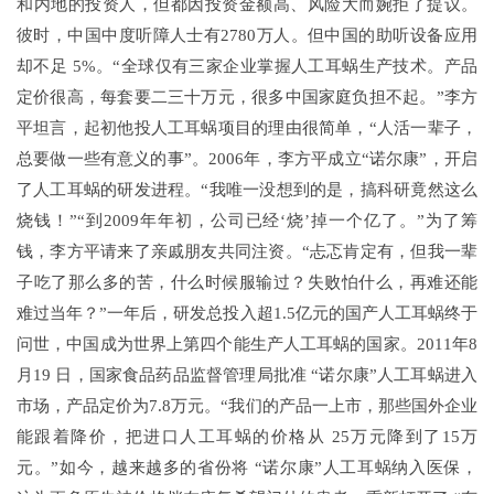
和内地的投资人，但都因投资金额高、风险大而婉拒了提议。
彼时，中国中度听障人士有2780万人。但中国的助听设备应用
却不足 5%。“全球仅有三家企业掌握人工耳蜗生产技术。产品
定价很高，每套要二三十万元，很多中国家庭负担不起。”李方
平坦言，起初他投人工耳蜗项目的理由很简单，“人活一辈子，
总要做一些有意义的事”。2006年，李方平成立“诺尔康”，开启
了人工耳蜗的研发进程。“我唯一没想到的是，搞科研竟然这么
烧钱！”“到2009年年初，公司已经‘烧’掉一个亿了。”为了筹
钱，李方平请来了亲戚朋友共同注资。“忐忑肯定有，但我一辈
子吃了那么多的苦，什么时候服输过？失败怕什么，再难还能
难过当年？”一年后，研发总投入超1.5亿元的国产人工耳蜗终于
问世，中国成为世界上第四个能生产人工耳蜗的国家。2011年8
月19 日，国家食品药品监督管理局批准 “诺尔康”人工耳蜗进入
市场，产品定价为7.8万元。“我们的产品一上市，那些国外企业
能跟着降价，把进口人工耳蜗的价格从 25万元降到了15万
元。”如今，越来越多的省份将 “诺尔康”人工耳蜗纳入医保，