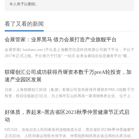
本人将予以删除。
看了又看的新闻
会展管家：业界黑马 借力会展打造产业旗舰平台
会展管家( huizhans.com )平台是上海鹏空信息科技有限公司旗下平台，平台于
2017年正式上线。平台致力于打造“ 一站式 会务会展综合信息服务平台”概念区
别于传统会展平台，会展管家平
联曜创汇公司成功获得丹墀资本数千万preA轮投资，加
速产业园区发展
日前，上海联曜创汇科技（集团）有限公司宣布获得丹墀资本PRE-A轮数千万
投资，投后估值超过5亿元，为上海市宝山区再添一家准独角兽企业。 位于上海
市宝山区的联曜创汇，是一家专
好体质，养起来~黑吉省区2023秋季仲景健康节正式启
动
9月25日，在哈尔滨人民同泰医药连锁南直分店，黑吉省区2023秋季仲景健康节
正式启动。 人民同泰运营部长张宇涛、仲景宛西制药黑吉省总周欣出席活动并