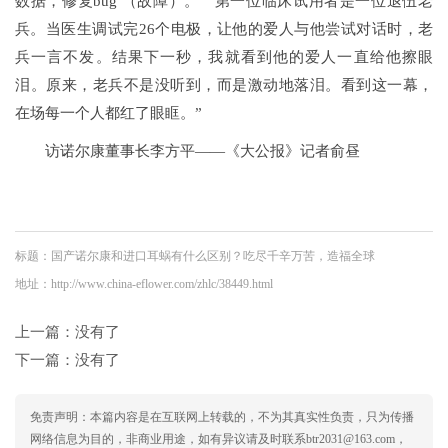
数据，修复bug （故障）。”“第一位临床试用者是一位退伍老
兵。当医生调试完26个电极，让他的爱人与他尝试对话时，老
兵一言不发。结果下一秒，我就看到他的爱人一直给他擦眼
泪。原来，老兵不是没听到，而是激动地落泪。看到这一幕，
在场每一个人都红了眼眶。”
访诺尔康董事长李方平——《大公报》记者俞昼
标题：国产诺尔康和进口耳蜗有什么区别？吃尽千辛万苦，造福全球
地址：http://www.china-eflower.com/zhlc/38449.html
上一篇：没有了
下一篇：没有了
免责声明：本篇内容是在互联网上转载的，不为其真实性负责，只为传播
网络信息为目的，非商业用途，如有异议请及时联系btr2031@163.com，