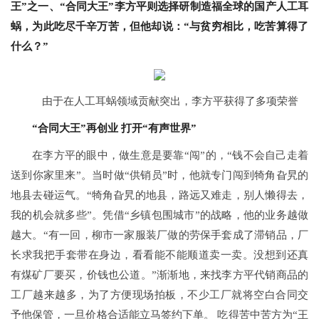
王”之一、“合同大王”李方平则选择研制造福全球的国产人工耳
蜗，为此吃尽千辛万苦，但他却说：“与贫穷相比，吃苦算得了
什么？”
由于在人工耳蜗领域贡献突出，李方平获得了多项荣誉
“合同大王”再创业
打开“有声世界”
在李方平的眼中，做生意是要靠“闯”的，“钱不会自己走着
送到你家里来”。当时做“供销员”时，他就专门闯到犄角旮旯的
地县去碰运气。“犄角旮旯的地县，路远又难走，别人懒得去，
我的机会就多些”。凭借“乡镇包围城市”的战略，他的业务越做
越大。“有一回，柳市一家服装厂做的劳保手套成了滞销品，厂
长求我把手套带在身边，看看能不能顺道卖一卖。没想到还真
有煤矿厂要买，价钱也公道。”渐渐地，来找李方平代销商品的
工厂越来越多，为了方便现场拍板，不少工厂就将空白合同交
予他保管，一旦价格合适能立马签约下单。 吃得苦中苦方为“王