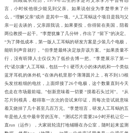
回顾成长经历，1979年出生的李楚对父亲李方平曾有怨
言，小时候他很少能见到父亲。如果说创业为李楚带来了什
么，“理解父亲”或许 是其中一项。“人工耳蜗这个项目是我与父
亲一起去谈的，父亲跟我说，如果要投，你得留在美国，陪着
两位教授一起干。”李楚犹豫了几分钟，作出了 “留下”的决定。
“为了降低成本，第一版人工耳蜗的研发方案是少装几个电极，
能听到声音就行 。”但李楚最终决定放弃该方案。“如果质量不
行，没有听障人士仅仅为了低价去博一把。”李楚展示了第一
代“诺尔康”人工耳蜗，包括一个1 硬币大小的体内机和一个类似
蓝牙耳机的体外机 “在体内机里那个薄薄圆片上，有不到1/3根
头发丝粗细的电丝，上面焊接了26个电极，这个数量直到今天
也走在市场最前端。”创新意味着一切要 “摸着石头过河”。 “从
芯片到模具，都得靠一次次的尝试来印证，而每次尝试就意味
着又烧掉了几十甚至几百万元。”李楚坦言，研发人工耳蜗的五
年是他人生中最辛苦的五年。“测试芯片需要24小时开机让它一
直run（运作），大家就轮流打地铺睡在办公室，随时起来监测