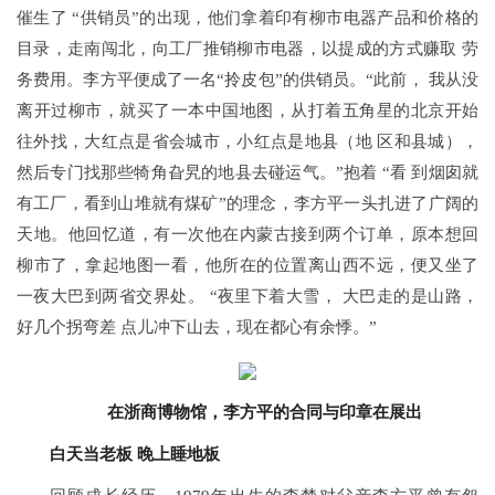
催生了 “供销员”的出现，他们拿着印有柳市电器产品和价格的
目录，走南闯北，向工厂推销柳市电器，以提成的方式赚取 劳
务费用。李方平便成了一名“拎皮包”的供销员。“此前， 我从没
离开过柳市，就买了一本中国地图，从打着五角星的北京开始
往外找，大红点是省会城市，小红点是地县（地 区和县城），
然后专门找那些犄角旮旯的地县去碰运气。”抱着 “看 到烟囱就
有工厂，看到山堆就有煤矿”的理念，李方平一头扎进了广阔的
天地。他回忆道，有一次他在内蒙古接到两个订单，原本想回
柳市了，拿起地图一看，他所在的位置离山西不远，便又坐了
一夜大巴到两省交界处。 “夜里下着大雪， 大巴走的是山路，
好几个拐弯差 点儿冲下山去，现在都心有余悸。”
在浙商博物馆，李方平的合同与印章在展出
白天当老板
晚上睡地板