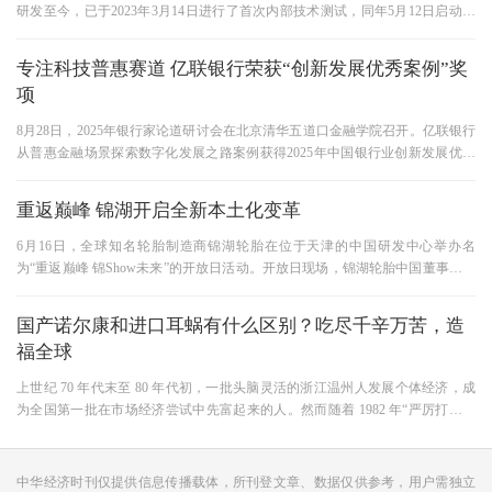
研发至今，已于2023年3月14日进行了首次内部技术测试，同年5月12日启动了
内部成员入驻测试，并在5月27日启动
专注科技普惠赛道 亿联银行荣获“创新发展优秀案例”奖
项
8月28日，2025年银行家论道研讨会在北京清华五道口金融学院召开。亿联银行
从普惠金融场景探索数字化发展之路案例获得2025年中国银行业创新发展优秀
案例奖。 此次研讨会由清华大学
重返巅峰 锦湖开启全新本土化变革
6月16日，全球知名轮胎制造商锦湖轮胎在位于天津的中国研发中心举办名
为“重返巅峰 锦Show未来”的开放日活动。开放日现场，锦湖轮胎中国董事长杨
洵首度全面解读了锦湖中国的重
国产诺尔康和进口耳蜗有什么区别？吃尽千辛万苦，造
福全球
上世纪 70 年代末至 80 年代初，一批头脑灵活的浙江温州人发展个体经济，成
为全国第一批在市场经济尝试中先富起来的人。然而随着 1982 年“严厉打击经
济领域犯罪活动”的展开，有
中华经济时刊仅提供信息传播载体，所刊登文章、数据仅供参考，用户需独立