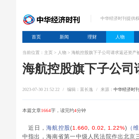
中华经济时刊提供权
首页
新闻
理财
人物
当前位置：
主页
>
人物
> 海航控股旗下子公司请求返还资产
海航控股旗下子公司
2023-07-30 21:52:22
/
编辑：富长逸
/
来源：
中华经济时
本篇文章
1664
字，读完约
4
分钟
近日，
海航控股
(
1.660
,
0.02
,
1.22%
)
（
中指出，海南省第一中级人民法院作出北京三