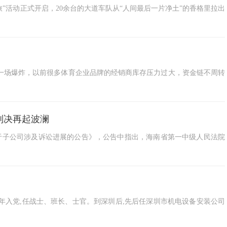
旅”活动正式开启，20余台的大道车队从“人间最后一片净土”的香格里拉出
一场爆炸，以前很多体育企业品牌的经销商库存压力过大，资金链不周转
判决再起波澜
（维权） 发布《关于子公司涉及诉讼进展的公告》，公告中指出，海南省第一中级人民法院
1977年入党,任战士、班长、士官。到深圳后,先后任深圳市机电设备安装公司