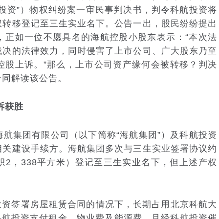
投资”）物权纠纷案一审民事判决书，判令科航投资将
权转移登记至三生实业名下。公告一出，股民纷纷提出
，正如一位不愿具名的海航控股小股东表示：“本次法
裁决的法律效力，同时侵害了上市公司、广大股东乃至
控股上诉。”那么，上市公司资产缘何会被转移？判决
一同解读该公告。
诉获胜
集团有限公司（以下简称“海航集团”）及科航投资
相关建设手续方。海航集团多次与三生实业签署协议约
2，338平方米）登记至三生实业名下，但上述产权
投资签署房屋租赁合同的情况下，长期占用北京科航大
未向科航投资支付租金、物业费及能源费，且经科航投资催