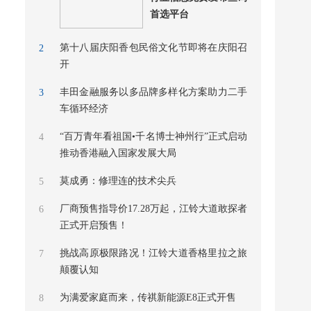
首选平台
第十八届庆阳香包民俗文化节即将在庆阳召
2
开
丰田金融服务以多品牌多样化方案助力二手
3
车循环经济
“百万青年看祖国•千名博士神州行”正式启动
4
推动香港融入国家发展大局
莫成勇：修理连的技术尖兵
5
厂商预售指导价17.28万起，江铃大道敢探者
6
正式开启预售！
挑战高原极限路况！江铃大道香格里拉之旅
7
颠覆认知
为满爱家庭而来，传祺新能源E8正式开售
8