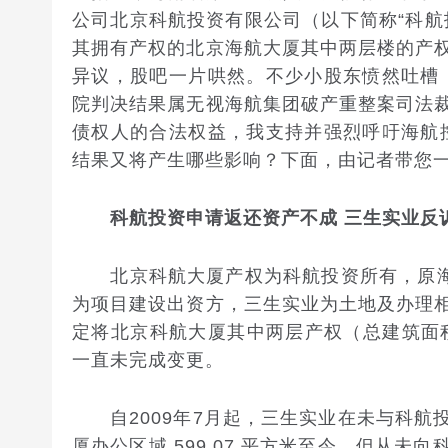
公司北京科航投资有限公司（以下简称“科航
其拥有产权的北京海航大厦其中两层楼的产
异议，股吧一片哄然。不少小股东愤然吐槽
院判决结果属无视海航集团破产重整案司法
债权人的合法权益，我支持并强烈呼吁海航
结果又将产生哪些影响？下面，由记者带您
科航投资申请返还资产不成 三生实业反
北京科航大厦产权为科航投资所有，原海航
为项目建设出资方，三生实业为土地及办理
定将北京科航大厦其中两层产权（总建筑面积
一直未完成变更。
自2009年7月起，三生实业在未与科航
厦办公区域 599.07 平方米至今，但从