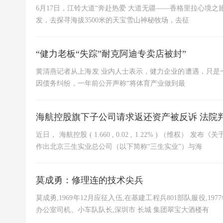
6月17日，江铃大道“奔赴热爱 大道无疆——香格里拉心境之
发，去探寻海拔3500米的天宝雪山神秘牧场，去征
“健力老板“失踪”耐克阿迪专卖店被封”
黄清燕记者从上海发 业内人士表示，健力企业的遭遇，只是
因债务纠纷，一年前公开声称“将体育产业做到最
海航控股旗下子公司请求返还资产被反诉 法院
近日， 海航控股 ( 1.660 , 0.02 , 1.22% ) 
作出北京三生实业总公司（以下简称“三生实业”）与海
莫成勇：修理连的技术尖兵
莫成勇,1969年12月应征入伍,在基建工程兵801部队服役,
办公室司机、小车队队长,深圳市 长城 集团翠宝大酒楼有