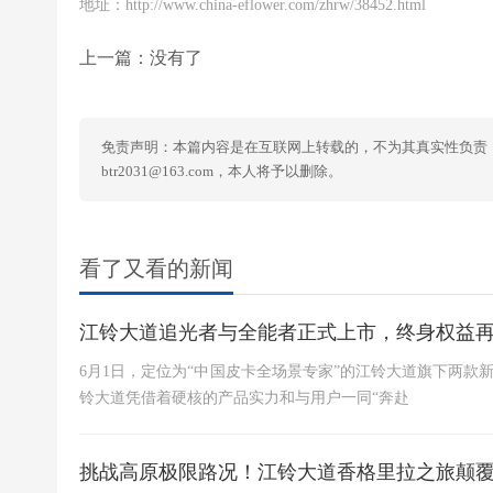
地址：http://www.china-eflower.com/zhrw/38452.html
上一篇：没有了
免责声明：本篇内容是在互联网上转载的，不为其真实性负责
btr2031@163.com，本人将予以删除。
看了又看的新闻
江铃大道追光者与全能者正式上市，终身权益再升
6月1日，定位为“中国皮卡全场景专家”的江铃大道旗下两款
铃大道凭借着硬核的产品实力和与用户一同“奔赴
挑战高原极限路况！江铃大道香格里拉之旅颠