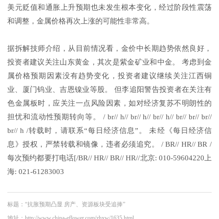
美元贬值和通胀上升预期也未发生根本变化，经过阶段性震荡
和调整，金属价格再次上涨的可能性非常高。
据拆解技师介绍，从目前情况看，金价中长期趋势依然良好，
投资者建议关注山东黄金，其次是紫金矿业和中金。 考虑到金
属价格预期因素没有趋势变化，投资者建议继续关注江西铜
业、厦门钨业、吉恩镍业等股。 但李追阳警告投资者在关注有
色金属板时，应关注一点风险因素，如对经济复苏不明朗性的
担忧和流动性预期转向等。 / br// h// br// h// br// h// br// br// br//
br// h /转载时，请联系“每日经济信息”。 未经《每日经济信
息》授权，严禁转载和镜像，违者必须追究。 / BR// HR// BR /
每次预约都要打电话[/BR// HR// BR// HR//北京: 010-59604220上
海: 021-61283003
标题：“抗胀预期凸显 房产、资源板块受追捧”
地址：http://www.china-eflower.com/zhxw/1635.html