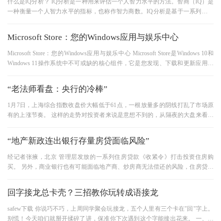
什么是IQ分析？ IQ分析是一种用来评估一个人智力水平的方法。智商（IQ）是
一种衡量一个人智力水平的指标，也称作智力商数。IQ分析是基于一系列标准
化的测试和问卷调查，用来量化
Microsoft Store：您的Windows应用与娱乐中心
Microsoft Store：您的Windows应用与娱乐中心 Microsoft Store是Windows 10和
Windows 11操作系统中不可或缺的核心组件，它是您发现、下载和更新应用程
序、游戏、电影及电视节目的官方安全平台。作
“老法师看盘：央行的冷棒”
1月7日，上海综合指数收盘价大幅低于61点，一根放量多的阴线打乱了市场原
有的上涨节奏。 这样的走势对投资者来说是意想不到的，从隔夜的大盘来看，
原油、黄金都在暴涨，a股在昨
“地产新政连出银行存量房贷面临风险”
经记者张掖，北京 管理层发放的一系列住房贷款《收紧令》打击投资住房购
买。 另外，商业银行也有可能面临地产商、炒房商无法偿还的风险，住房贷款
的存量风险日益显现。 存量住
回字接龙总卡壳？三招教你玩转成语接龙
safew下载 你说巧不巧，上周同学聚会玩接龙，五个人里有三个卡在"回"字上。
别慌！今天咱们就掰开揉碎了讲，保准你下次遇到这个字能接出花来。 一、新