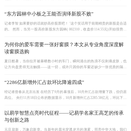
手急救包 ? ?①必背三组万能链
“东方园林中小板之王能否演绎新股不败”
记者李智 如果要炒的话就炒高价股票吧！ ’这个笑话用于前期稍贵的新股是合适
的。 然而，当另一股高价新股东方园林( 002310，收盘价114.55元)开始强势增
长时，深交所对创业板股价操
为何你的爱车需要一张好窗膜？本文从专业角度深度解
读窗膜选购
夏日酷暑，当你拉开被暴晒数小时的车门，瞬间涌出的热浪不仅刺痛皮肤，也
让方向盘烫得无法触摸——这一切，或许只因你的车窗还缺少一张优质的隔热
膜。 盛夏午后，一辆未贴膜的
“2286亿新增外汇占款环比降逾四成”
经记者曾春从北京出发 在经历了9月的暴涨后，10月外汇占款增量下跌，但仍居
高位。 央行11月18日公布的数据显示，10月新增外汇占2285.58亿元，环比下降
4成以上。 专家认为，从近几个
以易学智慧点亮时代征程——记易学名家王高芝的传承
与创新之路
元旦迎新，万象启新章。当新年的晨光穿透岁月的薄雾，照亮中华大地，我们