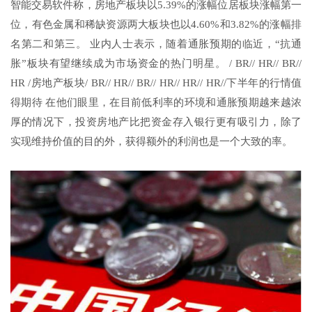
智能交易软件称，房地产板块以5.39%的涨幅位居板块涨幅第一
位，有色金属和稀缺资源两大板块也以4.60%和3.82%的涨幅排
名第二和第三。 业内人士表示，随着通胀预期的临近，“抗通
胀”板块有望继续成为市场资金的热门明星。 / BR// HR// BR//
HR /房地产板块/ BR// HR// BR// HR// HR// HR//下半年的行情值
得期待 在他们眼里，在目前低利率的环境和通胀预期越来越浓
厚的情况下，投资房地产比把资金存入银行更有吸引力，除了
实现维持价值的目的外，获得额外的利润也是一个大致的率。