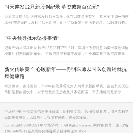
“4天连发12只新股创纪录 募资或超百亿元”
经记者肖艳 4每4天连续发行12只新股，这在以前是没有的！ 周三至下周一的连
续4个交易日内，发行了12只新股，创下了新股发行的历史记录。 12只新股包括
中国化学1只大盘股、6只创业
“中央领导批示坠楼事情”
记者严灿从深圳出发 昨天( 5月26日)下午6时，深圳市政府特意为富士康连续坠
楼事件召开新闻发布会。 市政府秘书长李平表示，中央和深圳市政府高度重视
富士康深圳现场相继发生员工
薪火传岐黄 仁心暖新年——冉明医师以国医创新铺就抗
癌健康路
时光辗转，岁序更新，2026年的元旦曙光为人间带来新的希冀。当城市沉浸在
辞旧迎新的喜悦中，对于无数癌症患者及其家庭而言，平安康健便是最珍贵的
新年愿景。在武陵山腹地，中医
中华经济时刊仅提供信息传播载体，所刊登文章、数据仅供参考，用户需独立
做出投资决策，风险自担，投资有风险，选择需谨慎。
CopyRight© 2009-2021 中华经济时刊 All Rights Reserved 网站备案号：
豫ICP备
12023448号-1
| 信息网络传播视听节目许可证0158554