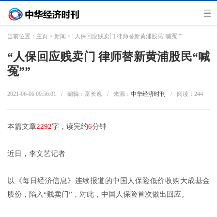
当前位置：
主页
>
新闻
> “人保回应贱卖门 律师替新黄浦股民“喊冤””
“人保回应贱卖门 律师替新黄浦股民“喊
冤””
2021-06-06 09:56:01
/
编辑：富长逸
/
来源：
中华经济时刊
/
阅读：
244
本篇文章
2292
字，读完约
6
分钟
近日，李文艺记者
以《每日经济信息》连续报道的中国人保险低价收购大成基金
股份，陷入“贱卖门”，对此，中国人保险首次做出回应。