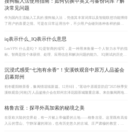
搜狗输入法使用指南：如何切换中英文与备份词库？解
决常见问题
作为国内主流输入工具的 搜狗输入法 ，凭借其丰富词库以及智能联想功能博得
了用户的喜爱之情。可是在日常运用当中，不少用户会碰到各种各样的操作方
面的问题，从而对输入效率
iq表示什么_IQ表示什么意思
LetsVPN 什么是IQ？ IQ是智商的缩写，是一种用来衡量一个人智力水平的指
标。智商是指个体获得、处理、应用信息和解决问题的能力。 IQ测试的历史 智
商测试起源于20世纪初，最早由法国
沉浸式感受“七泡有余香”！安溪铁观音中原万人品鉴会
启幕郑州
初冬暖阳映茶香，豫闽情谊续新篇。12月6日，“茗动中原观音韵启”2025秋季安
溪铁观音(河南)万人品鉴推介会在郑州京泽花园茶城隆重启幕。来自豫闽两地的
各级领导、茶界专家、企业
格鲁吉亚：探寻外高加索的秘境之美
在亚欧大陆的交界处，有一片被上帝偏爱的土地——格鲁吉亚。这里既有高耸
入云的雪山、宁静深邃的湖泊，也有历史悠久的古城、庄严肃穆的教堂，更有
香醇浓郁的美酒和热情好客的