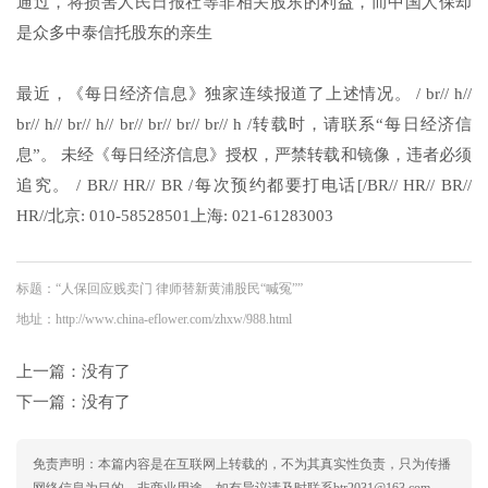
通过，将损害人民日报社等非相关股东的利益，而中国人保却
是众多中泰信托股东的亲生
最近，《每日经济信息》独家连续报道了上述情况。 / br// h//
br// h// br// h// br// br// br// br// h /转载时，请联系“每日经济信
息”。 未经《每日经济信息》授权，严禁转载和镜像，违者必须
追究。 / BR// HR// BR /每次预约都要打电话[/BR// HR// BR//
HR//北京: 010-58528501上海: 021-61283003
标题：“人保回应贱卖门 律师替新黄浦股民“喊冤””
地址：http://www.china-eflower.com/zhxw/988.html
上一篇：没有了
下一篇：没有了
免责声明：本篇内容是在互联网上转载的，不为其真实性负责，只为传播
网络信息为目的，非商业用途，如有异议请及时联系btr2031@163.com，