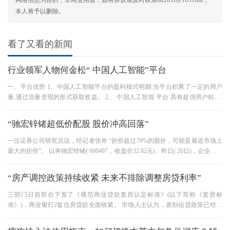
本人将予以删除。
看了又看的新闻
行业领军人物何金松“ 中国人工智能”平台
一、平台优势 1、中国人工智能平台的盈利模式明朗:当平台积累了一定的用户
量,通过流量变现的形式获取收益。 2、 中国人工智能 平台 具有超强用户粘性:
用户每天打开手机时间次数多
“驰宏锌锗超低价配股 股价冲高回落”
一位证券公司研究员说，经记者张奇 “折价超过70%的股价，可能是最近市场上
最大的折价”。 以奔驰宏锌锗( 600497，收盘价32.82元)、昨日( 26日)，企业总股
本7.8亿股为基准，按10 )配股
“房产调控政策持续收紧 未来不排除调整房贷利率”
三部门日前联合下发了《规范商业贷款套房认定标准》(以下简称《套房标
准》)，商业银行2套住房贷款全面收紧。 市场人士认为，差别信贷政策已经充
分落实，不排除调整住房贷款利率