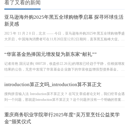
看了又看的新闻
亚马逊海外购2025年黑五全球购物季启幕 探寻环球生活
新灵感
202 5 年 11 月 2 0 日，北京 —— 今日，亚马逊海外购2025年黑五全球购物季盛
大开启，中国海淘消费者可在11月20日至12月2日期间，直享黑五巅峰大促。本
次黑五全球购物季，亚马逊海外购
“华富基金热捧国元增发疑为新东家“献礼””
记者肖艳 国元证券( 000728，收盘价22.26元)的增发已经趋于平静，但根据增发
结果的公告，无意中发现了华富基金企业旗下的华富收益增强型债券基金。 华
富债券此次认购610万股的国元证
introduction算正文吗_introduction算不算正文
搜狗拼音输入法 Introduction算不算正文？ 在写文章或者论文时，我们经常会遇
到一个问题，那就是Introduction算不算正文？这个问题并没有一个明确的答案，
因为不同的人对于这个问题有
重庆商务职业学院举行2025年度“吴万里烹饪公益奖学
金”颁奖仪式