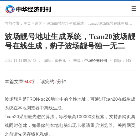
当前位置：
主页
>
新闻
> 波场靓号地址生成系统，Tcan20波场靓号在线生成，豹子波场靓号独一无二
波场靓号地址生成系统，Tcan20波场靓
号在线生成，豹子波场靓号独一无二
2025-11-11 09:07:43
/
编辑：富长逸
/
来源：
中华经济时刊
/
阅读：
145
本篇文章
948
字，读完约
2
分钟
波场靓号是TRON-trc20地址中的个性地址，可通过Tcan20在线生成
系统在本地浏览器中离线生成。
Tcan20采用最先进的算法，每秒最高100000次检索，支持多网页离
线同时创建，如果你的本地电脑出现卡顿请重启浏览器。关闭网页
之前请先保存钱包私钥。