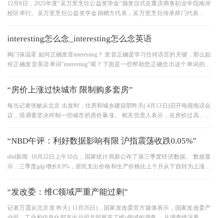
12月8日，2025年度“吴万里烹饪公益奖学金”颁奖仪式在重庆商务职业学院南岸
校区举行。吴万里烹饪公益奖学金捐赠方代表，吴万里烹饪传承师门代表，以
及重庆市烹饪协会、重庆餐饮
interesting怎么念_interesting怎么念英语
阀门保温罩 如何正确发音interesting？ 发音正确是学习任何语言的关键，那么如
何正确发音英语单词"interesting"呢？下面是一些帮助您正确念出这个单词的技
巧： 1. 确定音节 首先，我们需
“房价上涨过快城市 限制购多套房”
每当记者张敏从北京 出发时，住房和城乡建设部昨天( 4月13日)召开电视电话会
议，强调要坚决抑制一些城市的房价暴涨。 相关负责人表示，在房价过高、上
涨过快、住房供应不足的城
“NBD午评：利好数据影响有限 沪指震荡收跌0.05%”
nbd新闻: 10月22日上午10点，国家统计局新公布了第三季度经济数据。 数据显
示，三季度gdp增长8.9%，居民支出价格和生产价格比上个月从下跌转为上涨，
与去年同期相比跌幅收窄。 据初
“发改委：维C领域严重产能过剩”
记者万霞从北京发 昨天( 11月26日)，国家发改委官方媒体表示，国家发改委产
业司、工业和信息化部支出品司共同展开了维c领域的调查。 从调查情况看，我