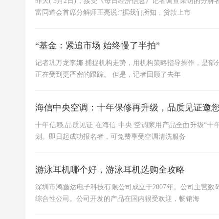
昨天( 3月2日)，接受《每日经济信息》记者调查采访的分
富同道会首席分解师王亮说:“据我们所知，贷款上市
“基金：紧追市场 始终慢了半拍”
记者巩万龙李娜 捕捉机构走势，用机构策略指导操作，是部
正在受到更严密的跟踪。 但是，记者回顾了去年
海信中央空调：十年保修再升级，品质见证邀
十年信赖,品质见证 在海信 中央 空调家用产品全面升级“
划。即日起成功报名者，可免费享受空调清洗服务
游泳耳机哪个好，游泳耳机选购全攻略
深圳市鸿鑫达电子科技有限公司成立于2007年。公司主营
综合性公司。公司开发的产品在国内很受欢迎，畅销海