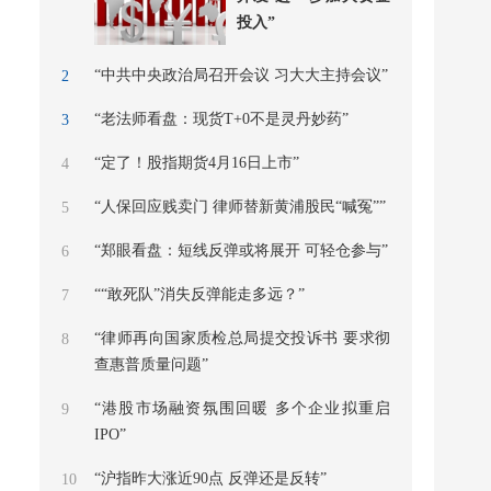
投入”
“中共中央政治局召开会议 习大大主持会议”
2
“老法师看盘：现货T+0不是灵丹妙药”
3
“定了！股指期货4月16日上市”
4
“人保回应贱卖门 律师替新黄浦股民“喊冤””
5
“郑眼看盘：短线反弹或将展开 可轻仓参与”
6
““敢死队”消失反弹能走多远？”
7
“律师再向国家质检总局提交投诉书 要求彻
8
查惠普质量问题”
“港股市场融资氛围回暖 多个企业拟重启
9
IPO”
“沪指昨大涨近90点 反弹还是反转”
10