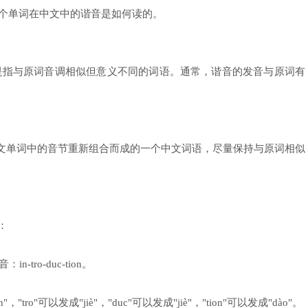
n"这个单词在中文中的谐音是如何读的。
是指与原词音调相似但意义不同的词语。通常，谐音的发音与原词有
。它是将英文单词中的音节重新组合而成的一个中文词语，尽量保持与原词相似
：
-tro-duc-tion。
ro"可以发成"jiè"，"duc"可以发成"jiè"，"tion"可以发成"dào"。