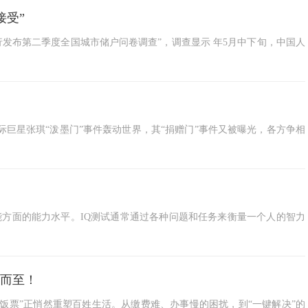
接受”
央行发布第二季度全国城市储户问卷调查”，调查显示 年5月中下旬，中国人
际巨星张琪“泼墨门”事件轰动世界，其“捐赠门”事件又被曝光，各方争相
智能方面的能力水平。IQ测试通常通过各种问题和任务来衡量一个人的智力
然而至！
饭票”正悄然重塑百姓生活。从缴费难、办事慢的困扰，到“一键解决”的