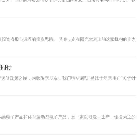
解者认为，目前信用资金违反了进入市场的规模，或者没有去年那么大。 财
分投资者股市沉浮的投资思路。 基金，走在阳光大道上的这家机构的主力
您同行
十年保修政策之际，为致敬老朋友，我们特别启动“寻找十年老用户”关怀计
数码类电子产品和体育运动型电子产品，是一家以研发，生产，销售为主的