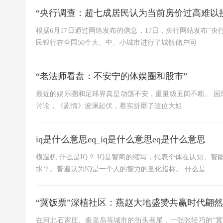
“央行调查：超七成居民认为当前房价过高难以
根据6月17日通过网络发布的信息，17日，央行网站发布“
民银行在全国50个大、中、小城市进行了城镇储户问
“老法师看盘：不安宁的体娱圈和股市”
最近的娱乐圈和足球界真是动荡不安，重量级丑闻不断。 国
讨论，《剧情》波澜起伏，着实折磨了这位大姐
iq是什么意思eq_iq是什么意思eq是什么意思
模温机 什么是IQ？ IQ是智商的缩写，代表个体在认知、
水平。普遍认为IQ是一个人的智力的量化指标。 什么是
“冀饭票”深植社区：燕赵大地盛赞共赢时代翩
在河北石家庄、秦皇岛等城市的街头巷尾，一张张轻巧的“冀