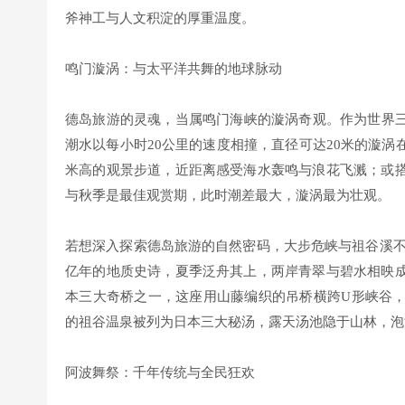
斧神工与人文积淀的厚重温度。
鸣门漩涡：与太平洋共舞的地球脉动
德岛旅游的灵魂，当属鸣门海峡的漩涡奇观。作为世界三
潮水以每小时20公里的速度相撞，直径可达20米的漩涡
米高的观景步道，近距离感受海水轰鸣与浪花飞溅；或
与秋季是最佳观赏期，此时潮差最大，漩涡最为壮观。
若想深入探索德岛旅游的自然密码，大步危峡与祖谷溪不
亿年的地质史诗，夏季泛舟其上，两岸青翠与碧水相映
本三大奇桥之一，这座用山藤编织的吊桥横跨U形峡谷
的祖谷温泉被列为日本三大秘汤，露天汤池隐于山林，泡
阿波舞祭：千年传统与全民狂欢