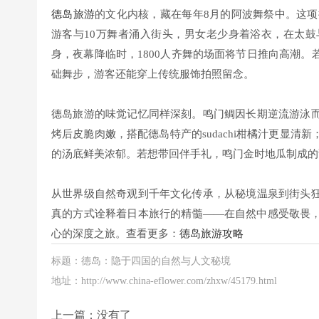
德岛旅游
的文化内核，藏在每年8月的阿波舞祭中。这项
游客与10万舞者涌入街头，男女老少身着浴衣，在太鼓
身，夜幕降临时，1800人齐舞的场面将节日推向高潮
础舞步，游客还能穿上传统服饰拍照留念。
德岛旅游的味觉记忆同样深刻。鸣门鲷因长期逆流游泳
烤后皮脆肉嫩，搭配德岛特产的sudachi柑橘汁更显
的汤底鲜美浓郁。若想带回伴手礼，鸣门金时地瓜制成的
从世界级自然奇观到千年文化传承，从秘境温泉到街头
真的方式诠释着日本旅行的精髓——在自然中感受敬畏
心的深度之旅。查看更多：
德岛旅游攻略
标题：德岛：隐于四国的自然与人文秘境
地址：http://www.china-eflower.com/zhxw/45179.html
上一篇：没有了