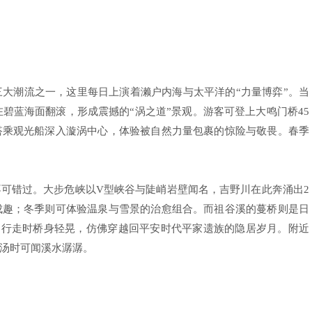
大潮流之一，这里每日上演着濑户内海与太平洋的“力量博弈”。当
在碧蓝海面翻滚，形成震撼的“涡之道”景观。游客可登上大鸣门桥45
搭乘观光船深入漩涡中心，体验被自然力量包裹的惊险与敬畏。春季
可错过。大步危峡以V型峡谷与陡峭岩壁闻名，吉野川在此奔涌出2
成趣；冬季则可体验温泉与雪景的治愈组合。而祖谷溪的蔓桥则是日
，行走时桥身轻晃，仿佛穿越回平安时代平家遗族的隐居岁月。附近
汤时可闻溪水潺潺。