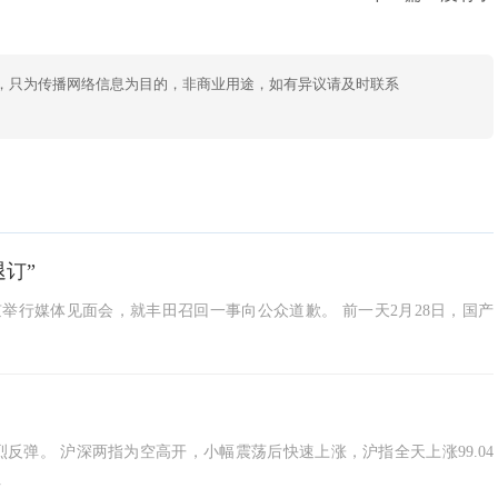
，只为传播网络信息为目的，非商业用途，如有异议请及时联系
退订”
北京举行媒体见面会，就丰田召回一事向公众道歉。 前一天2月28日，国产
强烈反弹。 沪深两指为空高开，小幅震荡后快速上涨，沪指全天上涨99.04
但