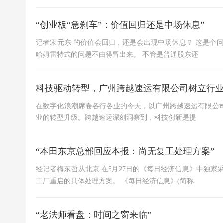
“创业板“急刹车”：价值回归还是中场休息”
记者宋元东 的价值会回归，还是会出现中场休息？ 这是个
哈姆雷特式的问题不由得冒出来。 不管是普通股东还
科技驱动转型，广州跨越速运有限公司树立行
在数字化浪潮席卷各行各业的今天，以广州跨越速运有限公
业的转型升级。跨越速运深刻洞察到，科技创新是提
“本田东京总部回应本报：尚无复工处理方案”
经记者梅东哲从北京 在5月27日的《每日经济信息》中独
工厂重启的具体处理方案。 《每日经济信息》(简称
“老法师看盘：时间之窗来临”