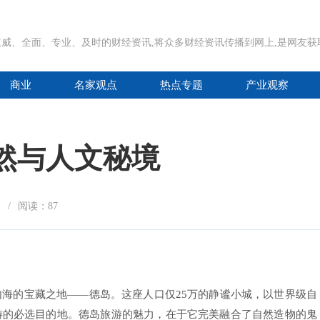
威、全面、专业、及时的财经资讯,将众多财经资讯传播到网上,是网友
商业
名家观点
热点专题
产业观察
然与人文秘境
刊
/
阅读：
87
海的宝藏之地——德岛。这座人口仅25万的静谧小城，以世界级自
游的必选目的地。德岛旅游的魅力，在于它完美融合了自然造物的鬼