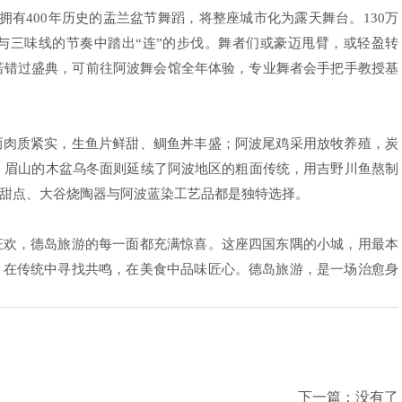
拥有400年历史的盂兰盆节舞蹈，将整座城市化为露天舞台。130万
与三味线的节奏中踏出“连”的步伐。舞者们或豪迈甩臂，或轻盈转
。若错过盛典，可前往阿波舞会馆全年体验，专业舞者会手把手教授基
而肉质紧实，生鱼片鲜甜、鲷鱼丼丰盛；阿波尾鸡采用放牧养殖，炭
清新；眉山的木盆乌冬面则延续了阿波地区的粗面传统，用吉野川鱼熬制
甜点、大谷烧陶器与阿波蓝染工艺品都是独特选择。
狂欢，德岛旅游的每一面都充满惊喜。这座四国东隅的小城，用最本
，在传统中寻找共鸣，在美食中品味匠心。德岛旅游，是一场治愈身
下一篇：没有了