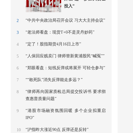
投入”
“中共中央政治局召开会议 习大大主持会议”
2
“老法师看盘：现货T+0不是灵丹妙药”
3
“定了！股指期货4月16日上市”
4
“人保回应贱卖门 律师替新黄浦股民“喊冤””
5
“郑眼看盘：短线反弹或将展开 可轻仓参与”
6
““敢死队”消失反弹能走多远？”
7
“律师再向国家质检总局提交投诉书 要求彻
8
查惠普质量问题”
“港股市场融资氛围回暖 多个企业拟重启
9
IPO”
“沪指昨大涨近90点 反弹还是反转”
10