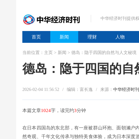
中华经济时刊提供权
首页
新闻
理财
人物
当前位置：
主页
>
新闻
> 德岛：隐于四国的自然与人文秘境
德岛：隐于四国的自
2026-02-04 11:56:52
/
编辑：富长逸
/
来源：
中华经济时
本篇文章
1024
字，读完约
3
分钟
在日本四国岛的东北部，有一座被群山环抱、面朝濑户内
然奇观、千年文化传承与独特美食体验，成为日本深度