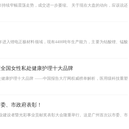
市持续窄幅震荡走势，成交进一步萎缩。 关于现在大盘的动向，应该说还
2004年进入锂电正极材料领域，现有4400吨年生产能力，主要为钴酸锂、锰酸
度全国女性私处健康护理十大品牌
私处健康护理十大品牌 ——中国报告大厅网权威榜单解析，医用级科技重塑
市委、市政府表彰！
 事业建设者暨光彩事业贡献奖表彰大会隆重举行。这是广州首次以市委、市