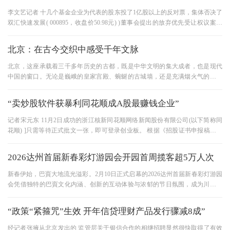
李文艺记者 十几个基金企业为代表的股东投了1亿股以上的反对票，集体否决了
双汇快速发展( 000895，收盘价50.98元) )董事会提出的放弃优先受让权议案。
《每日经济信息》记者调查显示
北京：在古今交织中感受千年文脉
北京，这座承载着三千多年历史的古都，既是中华文明的集大成者，也是现代
中国的窗口。无论是巍峨的皇家宫殿、蜿蜒的古城墙，还是充满烟火气的胡同
小巷，北京旅游总能让游客在
“卖炒股软件获暴利同花顺成A股最赚钱企业”
记者宋元东 11月2日成功的浙江核新同花顺网络新闻股份有限公司(以下简称同
花顺) ]只需等待正式批文一张，即可登录创业板。 根据《招股证书申报稿》，
同花顺的主要业务是炒股软件
2026达州首届新春彩灯游园会开园首周揽客超5万人次
新春伊始，巴賨大地流光溢彩。2月10日正式启幕的2026达州首届新春彩灯游园
会凭借独特的巴賨文化内涵、创新的互动体验与浓郁的节日氛围，成为川东地
区新春文旅市场的“流量担当”
“政策“紧箍咒”生效 开年信贷理财产品发行骤减8成”
经记者张掖从北京发出的 监管层关于银信合作的相继招聘显然很快取得了有效