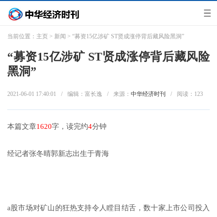
当前位置：
主页
>
新闻
> “募资15亿涉矿 ST贤成涨停背后藏风险黑洞”
“募资15亿涉矿 ST贤成涨停背后藏风险
黑洞”
2021-06-01 17:40:01
/
编辑：富长逸
/
来源：
中华经济时刊
/
阅读：
123
本篇文章
1620
字，读完约
4
分钟
经记者张冬晴郭新志出生于青海
a股市场对矿山的狂热支持令人瞠目结舌，数十家上市公司投入