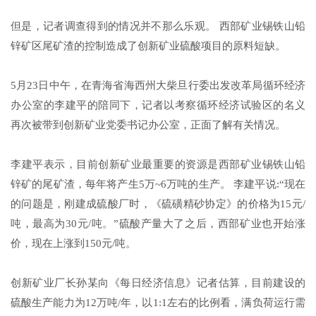
但是，记者调查得到的情况并不那么乐观。 西部矿业锡铁山铅
锌矿区尾矿渣的控制造成了创新矿业硫酸项目的原料短缺。
5月23日中午，在青海省海西州大柴旦行委出发改革局循环经济
办公室的李建平的陪同下，记者以考察循环经济试验区的名义
再次被带到创新矿业党委书记办公室，正面了解有关情况。
李建平表示，目前创新矿业最重要的资源是西部矿业锡铁山铅
锌矿的尾矿渣，每年将产生5万~6万吨的生产。 李建平说:“现在
的问题是，刚建成硫酸厂时，《硫磺精砂协定》的价格为15元/
吨，最高为30元/吨。”硫酸产量大了之后，西部矿业也开始涨
价，现在上涨到150元/吨。
创新矿业厂长孙某向《每日经济信息》记者估算，目前建设的
硫酸生产能力为12万吨/年，以1:1左右的比例看，满负荷运行需