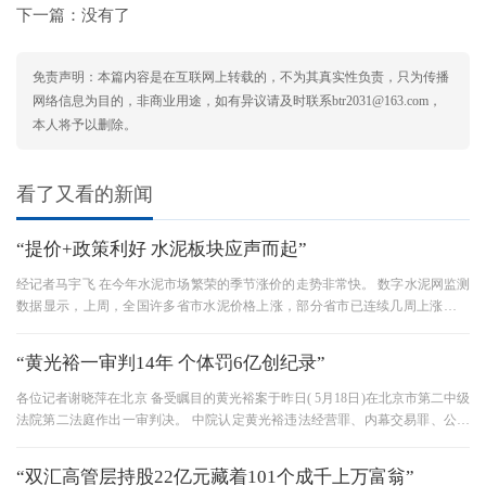
下一篇：没有了
免责声明：本篇内容是在互联网上转载的，不为其真实性负责，只为传播
网络信息为目的，非商业用途，如有异议请及时联系btr2031@163.com，
本人将予以删除。
看了又看的新闻
“提价+政策利好 水泥板块应声而起”
经记者马宇飞 在今年水泥市场繁荣的季节涨价的走势非常快。 数字水泥网监测
数据显示，上周，全国许多省市水泥价格上涨，部分省市已连续几周上涨，旺
季特征明显。 但是，业界也
“黄光裕一审判14年 个体罚6亿创纪录”
各位记者谢晓萍在北京 备受瞩目的黄光裕案于昨日( 5月18日)在北京市第二中级
法院第二法庭作出一审判决。 中院认定黄光裕违法经营罪、内幕交易罪、公司
收购罪、3罪并予以处罚，决
“双汇高管层持股22亿元藏着101个成千上万富翁”