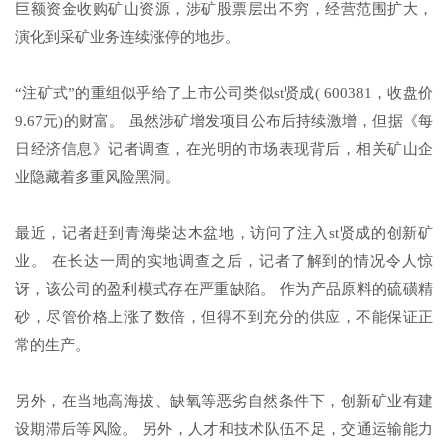
巨额资金收购矿山资源，涉矿股票层出不穷，经营范围扩大，
演化到采矿业务连续涨停的地步。
“注矿式”的重组似乎给了上市公司类似st贤成( 600381，收盘价
9.67元)的财富。 虽然涉矿增发项目公布后持续激增，但据《每
日经济信息》记者调查，在光明的市场表现背后，相关矿山企
业隐藏着多重风险黑洞。
最近，记者赶到青海柴达木盆地，访问了注入st贤成的创新矿
业。 在长达一周的实地调查之后，记者了解到的情况令人惊
讶，该公司的盈利模式存在严重缺陷。 作为产品原料的硫磺精
砂，尽管价格上涨了数倍，但得不到充分的供应，不能保证正
常的生产。
另外，在当地高海拔、缺氧等恶劣自然条件下，创新矿业有建
设期滞后等风险。 另外，人才和技术队伍不足，交通运输能力