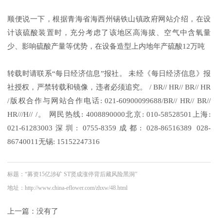
顺便说一下，根据青海省海西州锡铁山镇政府网站介绍，在设
计该硫酸装置时，充分考虑了该地区高海拔、空气中含氧量
少、影响硫酸产量等优势，在设备造型上内地年产硫酸12万吨
转载时请联系“每日经济信息”报社。 未经《每日经济信息》报
社授权，严禁转载和镜像，违者必须追究。 / BR// HR// BR// HR
/版权合作与网站合作电话: 021-60900099688/BR// HR// BR//
HR///H// /。 网民热线: 4008890000北京: 010-58528501上海:
021-61283003深圳: 0755-8359成都: 028-86516389 028-
86740011无锡: 15152247316
标题：“募资15亿涉矿 ST贤成涨停背后藏风险黑洞”
地址：http://www.china-eflower.com/zhxw/48.html
上一篇：没有了