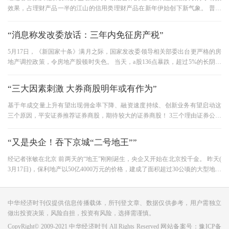
效果，占理财产品一半的江山的信用类理财产品在新年伊始创下新气象。 普益
财富统计数据显示，新年第
“消息称发改委放话：三年内免征房产税”
5月17日，《新国家十条》满月之际，国家发改委领导相关部委出台更严格的房
地产调控政策，令房地产股顿时失色。 当天，a股136点暴跌，超过5%的长阴线
创下a股市场今年以来最大跌幅
“三大因素刺激 大券商股明年或有作为”
基于年成交量上升有望出现佣金率下降、融资速度持续、创新业务有望启动这
三个原因，平安证券推荐证券商股，期待较大的证券商股！ 3三个理由证券公司
股票 平安证券的交换率影响
“又是央企！吞下京城“二号地王””
经记者张敏在北京 前两天的“地王”刚刚诞生，央企又开始在北京投千金。 昨天(
3月17日)，保利地产以50亿4000万元的价格，建成了面积超过30公顷的大型地块
——朝阳区崔各庄乡大望京
中华经济时刊仅提供信息传播载体，所刊登文章、数据仅供参考，用户需独立
做出投资决策，风险自担，投资有风险，选择需谨慎。
CopyRight© 2009-2021 中华经济时刊 All Rights Reserved 网站备案号：
豫ICP备