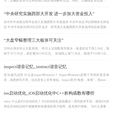
节，正确的发音可以帮助我们更好地理解和交流。同样，正确地发音也是学习
英语口语的基础。那么，我们
“中央研究实施西部大开发 进一步加大资金投入”
在中共中央政治局开会深入实施西部大开发战术 中共中央总书记胡锦涛主持会
议 中共中央政治局28日召开会议，研究深入实施西部大开发战术的总体思路和
政策措施。 中共中央总书记
“大盘窄幅整理三大板块可关注”
3200点再次停止大盘表现。 昨日上证指数尾市跳水，收盘价仅下跌2.24点，报
收于3172.95点，成交额为1545亿元。 深成指上涨73.36点，报收于13180.3点，
成交额为983亿元。 / BR// HR// BR// HR /大盘
inspect谐音记忆_instruct谐音记忆
亚马逊代运营 什么是inspect和instruct？ Inspect和instruct是两个常用的英语单
词，虽然拼写不同，但在发音上非常相似。Inspect意为“检查，审查”，而instruct
则意为“指导，命令”，它们在
ios启动优化_iOS启动优化中C++析构函数有哪些
safew 什么是iOS启动优化？ iOS启动优化是指通过一系列技术手段，使得iOS应
用在启动的过程中能够更快地展现给用户使用，提高用户体验。 为什么需要进
行启动优化？ iOS应用启动过慢会