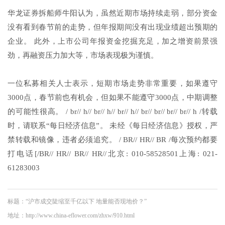
华龙证券拆船师牛阳认为，虽然近期市场持续走弱，部分资金
没有看到春节前的走势，但年报期间没有出现业绩超出预期的
企业。 此外，上市公司年报资金挖掘充足，加之增资前景强
劲，再融资压力加大等，市场表现极为谨慎。
一位私募相关人士表示，短期市场走势非常重要，如果遵守
3000点，春节前也有机会，但如果不能遵守3000点，中期调整
的可能性很高。 / br// h// br// h// br// h// br// br// br// br// h /转载
时，请联系“每日经济信息”。 未经《每日经济信息》授权，严
禁转载和镜像，违者必须追究。 / BR// HR// BR /每次预约都要
打电话[/BR// HR// BR// HR//北京: 010-58528501上海: 021-
61283003
标题：“沪市成交陡缩至千亿以下 地量能否现地价？”
地址：http://www.china-eflower.com/zhxw/910.html