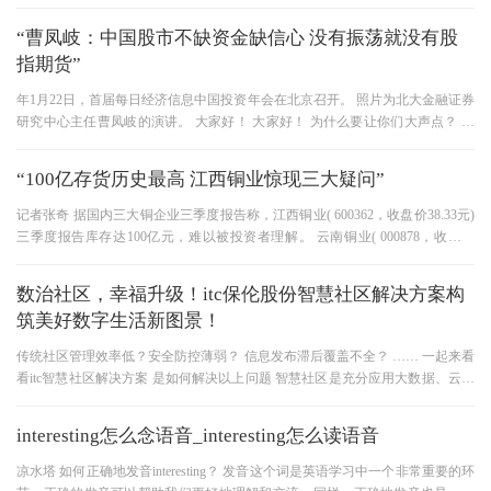
为主。 虽然股价持续下跌，但
“曹凤岐：中国股市不缺资金缺信心 没有振荡就没有股
指期货”
年1月22日，首届每日经济信息中国投资年会在北京召开。 照片为北大金融证券
研究中心主任曹凤岐的演讲。 大家好！ 大家好！ 为什么要让你们大声点？ 我
今天谈论的一个问题是，希
“100亿存货历史最高 江西铜业惊现三大疑问”
记者张奇 据国内三大铜企业三季度报告称，江西铜业( 600362，收盘价38.33元)
三季度报告库存达100亿元，难以被投资者理解。 云南铜业( 000878，收盘价
30.42元(和铜陵有色( 000630，收盘价1
数治社区，幸福升级！itc保伦股份智慧社区解决方案构
筑美好数字生活新图景！
传统社区管理效率低？安全防控薄弱？ 信息发布滞后覆盖不全？ …… 一起来看
看itc智慧社区解决方案 是如何解决以上问题 智慧社区是充分应用大数据、云计
算、人工智能等信息技术
interesting怎么念语音_interesting怎么读语音
凉水塔 如何正确地发音interesting？ 发音这个词是英语学习中一个非常重要的环