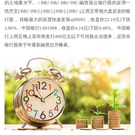
的土地量水平。 / BR// HR// BR// HR /融资疑云银行股的反弹一
纸空文[/BR// HR/] [/HR/] [/HR/] [/HR// ]上周五带领大盘反攻的银
行股， 跌幅最大的深度快速发展a(00001，收盘价22.19元)下跌
3.86%，中国银行( 601988，收盘价4.14元)下跌0.48%。 中国银
行上周五晚上宣布将发行400亿元以下可转换企业债券，还宣布
银行股将于年重新融资拉开帷幕。