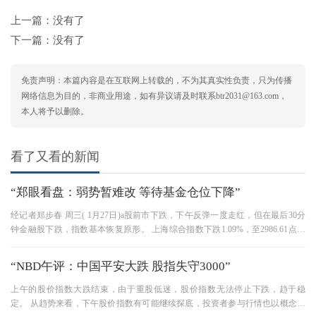
上一篇：没有了
下一篇：没有了
免责声明：本篇内容是在互联网上转载的，不为其真实性负责，只为传播
网络信息为目的，非商业用途，如有异议请及时联系btr2031@163.com，
本人将予以删除。
看了又看的新闻
“郑眼看盘：弱势暂难改 等待基金仓位下降”
经记者郑步春 周三( 1月27日)a股前市下跌，下午反弹一度走红，但在最后30分
钟金融股下跌，指数基本恢复原形。 上海综合指数下跌1.09%，至2986.61点，
深综合指数下跌0.79%，至1103.64点。
“NBD午评：中国平安大跌 股指失守3000”
上午的股价指数大跌结束，由于重股低迷，股价指数无法停止下跌，趋于稳
定。 从趋势来看，下午股价指数有可能继续探底，投资者参与行情也以概念股