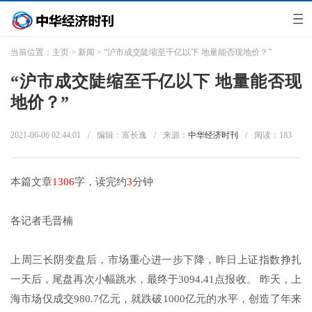
当前位置：
主页
>
新闻
> “沪市成交陡缩至千亿以下 地量能否现地价？”
“沪市成交陡缩至千亿以下 地量能否现
地价？”
2021-06-06 02:44:01
/
编辑：富长逸
/
来源：
中华经济时刊
/
阅读：
183
本篇文章
1306
字，读完约
3
分钟
各记者毛晋楠
上周三长阴变盘后，市场重心进一步下降，昨日上证指数挣扎
一天后，尾盘再次小幅跳水，最终于3094.41点报收。 昨天，上
海市场仅成交980.7亿元，就跌破1000亿元的水平，创造了年来