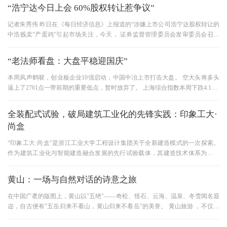
“浩宁达今日上会 60%股权转让惹争议”
记者朱秀伟 昨日在《每日经济信息》上报道的“涉嫌上市公司浩宁达股权转让的
中浩贱卖“产蛋鸡”引起市场关注，今天， 证券监督管理委员会发审委员会召开
第八十七次业务会议审
“老法师看盘：大盘平稳迎国庆”
本周风声鹤唳，创业板企业10强启动，中国中冶上市打击大盘。 空大头将多头
逼上了2761点一带前期的重要低点，暂时放弃了。 上海综合指数本周下跌4.18%
收盘。 我认为这是中等程度的
全装配式试验，破局建筑工业化的先锋实践：印象工大·
尚盒
“印象工大·尚盒”是浙江工业大学工程设计集团关于全新建造模式的一次探索。
作为建筑工业化与智能建造融合发展的先行试验载体，其建造技术体系为国内
首创。集团以毫米级精度
黄山：一场与自然对话的诗意之旅
在中国广袤的版图上，黄山以"五绝"——奇松、怪石、云海、温泉、冬雪闻名遐
迩，自古便有"五岳归来不看山，黄山归来不看岳"的美誉。 黄山旅游 ，不仅是
一场视觉盛宴，更是一次与