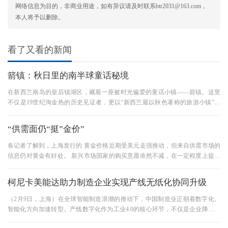
网络信息为目的，非商业用途，如有异议请及时联系btr2031@163.com，
本人将予以删除。
看了又看的新闻
箭镇：秋日里的南半球童话秘境
在新西兰南岛的皇后镇湖区，藏着一座被时光偏爱的童话小镇——箭镇。这里
不仅是19世纪淘金热的历史见证者，更以“新西兰最以秋色著称的旅游小镇”之
名，成为全球旅行者心中的秋
“供需面仍“挺”金价”
各记者了解到，上海发行的 黄金价格近期受美元走强推动，但来自供需市场的
信息仍对黄金有好处。 新兴市场国家的购买意愿依然不减，在一定程度上提高
了黄金诉求。 俄罗斯央行第
柯尼卡美能达助力制造企业实现产线无纸化协同升级
（2月9日，上海）在全球智能制造浪潮的推动下，中国制造业正朝着数字化、
智能化方向加速转型。产线数字化作为工业4.0的核心环节，不仅是企业降本增
效的重要手段，更是构建核心