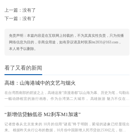
上一篇：没有了
下一篇：没有了
免责声明：本篇内容是在互联网上转载的，不为其真实性负责，只为传播
网络信息为目的，非商业用途，如有异议请及时联系btr2031@163.com，
本人将予以删除。
看了又看的新闻
高雄：山海港城中的文艺与烟火
在台湾西南部的碧波之上，高雄这座“浪漫港都”以山海为幕、历史为笔，勾勒出
一幅动静相宜的旅行画卷。作为台湾第二大城市， 高雄旅游 魅力不仅在于
其“山海双绝”的地理禀赋，
“新增信贷触低谷 M2刹车M1加速”
记者曾春从北京发来的 10月的信用“谜底”终于明朗，紧缩的迹象已经显现出
来。 根据昨天央行公布的数据，10月份中国新增人民币贷款2530亿元，创年内