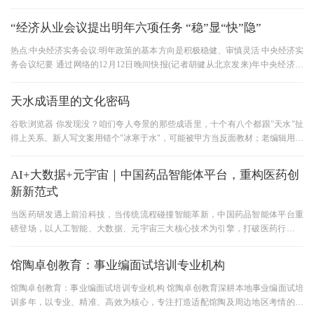
新低，低于此前市场预期的30
“经济从业会议提出明年六项任务 “稳”显“快”隐”
热点:中央经济实务会议:明年政策的基本方向是积极稳健、审慎灵活 中央经济实
务会议纪要 通过网络的12月12日晚间快报(记者胡健从北京发来)年中央经济实
务会议于12日闭幕，会议提出
天水成语里的文化密码
谷歌浏览器 你发现没？咱们夸人夸景的那些成语里，十个有八个都跟"天水"扯
得上关系。新人写文案用错个"冰寒于水"，可能被甲方当反面教材；老编辑用对
个"天水一色"，提案通过率能
AI+大数据+元宇宙｜中国药品智能体平台，重构医药创
新新范式
当医药研发遇上前沿科技，当传统流程碰撞智能革新，中国药品智能体平台重
磅登场，以人工智能、大数据、元宇宙三大核心技术为引擎，打破医药行业壁
垒，开启自主可控、高效精准
馆陶卓创教育：事业编面试培训专业机构
馆陶卓创教育：事业编面试培训专业机构 馆陶卓创教育深耕本地事业编面试培
训多年，以专业、精准、高效为核心，专注打造适配馆陶及周边地区考情的面