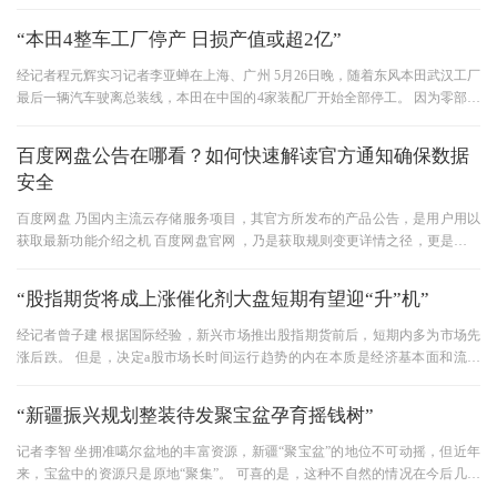
试辅导体系，助力众多考生顺
“本田4整车工厂停产 日损产值或超2亿”
经记者程元辉实习记者李亚蝉在上海、广州 5月26日晚，随着东风本田武汉工厂
最后一辆汽车驶离总装线，本田在中国的4家装配厂开始全部停工。 因为零部件
断货了。 持续7天的变速箱
百度网盘公告在哪看？如何快速解读官方通知确保数据
安全
百度网盘 乃国内主流云存储服务项目，其官方所发布的产品公告，是用户用以
获取最新功能介绍之机 百度网盘官网 ，乃是获取规则变更详情之径，更是获取
政策解读内容之首要渠道设
“股指期货将成上涨催化剂大盘短期有望迎“升”机”
经记者曾子建 根据国际经验，新兴市场推出股指期货前后，短期内多为市场先
涨后跌。 但是，决定a股市场长时间运行趋势的内在本质是经济基本面和流动
性，因此从长远来看，股指期
“新疆振兴规划整装待发聚宝盆孕育摇钱树”
记者李智 坐拥准噶尔盆地的丰富资源，新疆“聚宝盆”的地位不可动摇，但近年
来，宝盆中的资源只是原地“聚集”。 可喜的是，这种不自然的情况在今后几年
可能会有很大的改善。